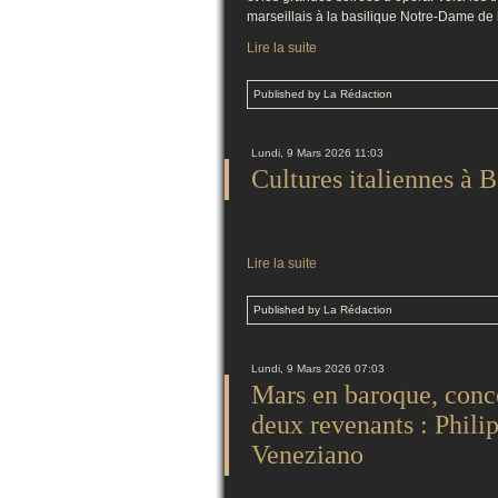
marseillais à la basilique Notre-Dame de 
Lire la suite
Published by La Rédaction
Lundi, 9 Mars 2026 11:03
Cultures italiennes à 
Lire la suite
Published by La Rédaction
Lundi, 9 Mars 2026 07:03
Mars en baroque, conce
deux revenants : Phili
Veneziano