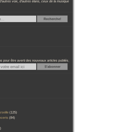
d’autres voix, d’autres élans, ceux de la musique
Recherche
Recherche!
 pour être averti des nouveaux articles publiés.
Email
rseille
(125)
ncerts
(84)
)