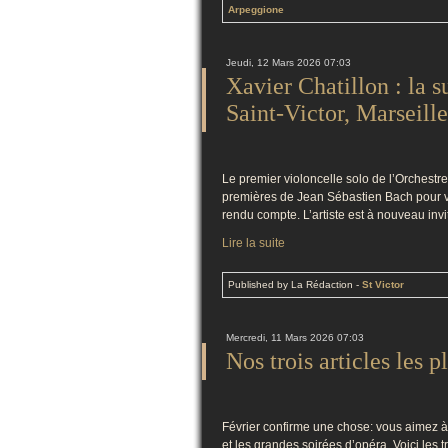
Arpeggione
Jeudi, 12 Mars 2026 07:03
Xavier Chatillon : la s
Saint-Victor, Marseille
Le premier violoncelle solo de l’Orchestre
premières de Jean Sébastien Bach pour vio
rendu compte. L’artiste est à nouveau invit
Lire la suite
Published by La Rédaction
-
St Victor
Mercredi, 11 Mars 2026 07:03
Nos trois articles les p
Février confirme une chose: vous aimez à
et les grandes soirées d’opéra. Voici les t