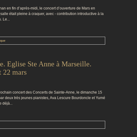
an en fin d’après-midi, le concert d’ouverture de Mars en
lle était pleine à craquer, avec - contribution introductive à la
 Le...
oque
. Eglise Ste Anne à Marseille.
t 22 mars
 prochain concert des Concerts de Sainte-Anne, le dimanche 15
par deux très jeunes pianistes, Ava Lescure Bourdoncle et Yumé
 déjà...