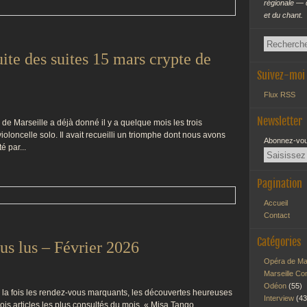
régionale — 
et du chant.
uite des suites 15 mars crypte de
Suivez-moi
Flux RSS
Newsletter
 de Marseille a déjà donné il y a quelque mois les trois
loncelle solo. Il avait recueilli un triomphe dont nous avons
Abonnez-vous
é par...
Pagination
Accueil
Contact
Catégories
lus lus – Février 2026
Opéra de Ma
Marseille Co
Odéon
(55)
 la fois les rendez-vous marquants, les découvertes heureuses
Interview
(43
rois articles les plus consultés du mois. « Misa Tango