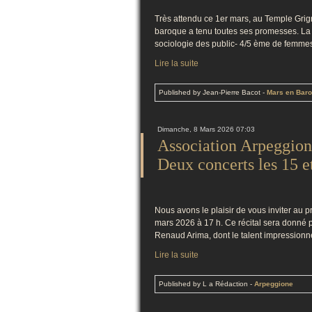
Très attendu ce 1er mars, au Temple Grign
baroque a tenu toutes ses promesses. La sa
sociologie des public- 4/5 ème de femmes.
Lire la suite
Published by Jean-Pierre Bacot
-
Mars en Bar
Dimanche, 8 Mars 2026 07:03
Association Arpeggione
Deux concerts les 15 e
Nous avons le plaisir de vous inviter au
mars 2026 à 17 h. Ce récital sera donné 
Renaud Arima, dont le talent impressionne
Lire la suite
Published by L a Rédaction
-
Arpeggione