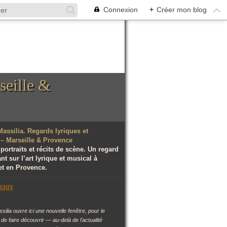
Connexion
+
Créer mon blog
seille &
 portraits et récits de scène. Un regard
t sur l’art lyrique et musical à
et en Provence.
naux
silia ouvre ici une nouvelle fenêtre, pour le
r de faire découvrir — au-delà de l’actualité