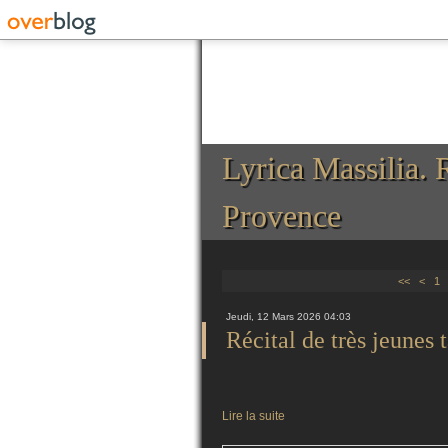
Lyrica Massilia. 
Provence
<<
<
1
Jeudi, 12 Mars 2026 04:03
Récital de très jeunes 
Lire la suite