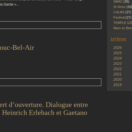
SMAC
(35)
la Garde »...
St Victor
(33
CALMS
(27)
Festival
(27)
TEMPLE G
Mars en Ba
Archives
Bouc-Bel-Air
2026
2025
2024
2023
2022
2021
2020
2019
rt d’ouverture. Dialogue entre
p Heinrich Erlebach et Gaetano