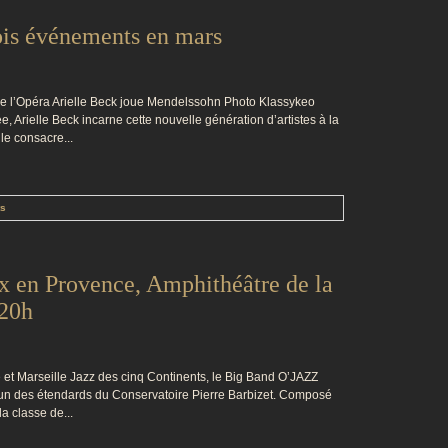
ois événements en mars
e l’Opéra Arielle Beck joue Mendelssohn Photo Klassykeo
ée, Arielle Beck incarne cette nouvelle génération d’artistes à la
le consacre...
ts
en Provence, Amphithéâtre de la
 20h
 et Marseille Jazz des cinq Continents, le Big Band O’JAZZ
un des étendards du Conservatoire Pierre Barbizet. Composé
a classe de...