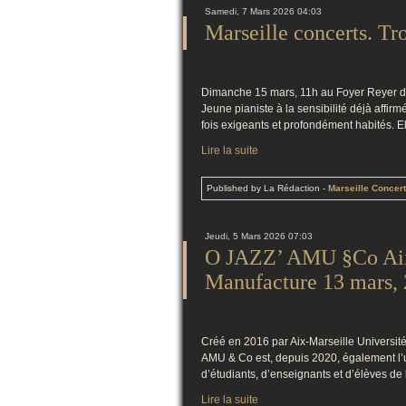
Samedi, 7 Mars 2026 04:03
Marseille concerts. Tr
Dimanche 15 mars, 11h au Foyer Reyer d
Jeune pianiste à la sensibilité déjà affirm
fois exigeants et profondément habités. El
Lire la suite
Published by La Rédaction
-
Marseille Concer
Jeudi, 5 Mars 2026 07:03
O JAZZ’ AMU §Co Aix 
Manufacture 13 mars,
Créé en 2016 par Aix-Marseille Université
AMU & Co est, depuis 2020, également l’
d’étudiants, d’enseignants et d’élèves de l
Lire la suite