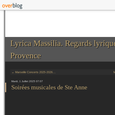
Lyrica Massilia. Regards lyriqu
Provence
← Marseille Concerts 2025-2026....
M
Mardi, 1 Juillet 2025 07:07
Soirées musicales de Ste Anne