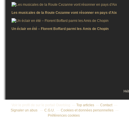
Les musicales de la Route Cezanne vont résonner en pays d'Aix
Un éclair en été – Florent Boffard parmi les Amis de Chopin
Hé
Voir le profil de
sur le portail Overblog
Top articles
Contact
Signaler un abus
C.G.U.
Cookies et données personnelles
Préférences cookies