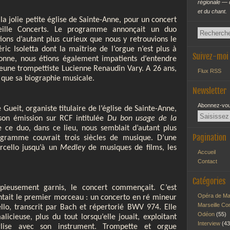
régionale — 
et du chant.
 jolie petite église de Sainte-Anne, pour un concert
seille Concerts. Le programme annonçait un duo
ions d’autant plus curieux que nous y retrouvions le
ic Isoletta dont la maîtrise de l’orgue n’est plus à
Suivez-moi
donne, nous étions également impatients d’entendre
jeune trompettiste Lucienne Renaudin Vary. A 26 ans,
Flux RSS
que sa biographie musicale.
Newsletter
Abonnez-vous
 Gueit, organiste titulaire de l’église de Sainte-Anne,
 son émission sur RCF intitulée
Du bon usage de la
e ce duo, dans ce lieu, nous semblait d’autant plus
Pagination
ogramme couvrait trois siècles de musique. D’une
rcello jusqu’à un
Medley
de musiques de films, les
Accueil
Contact
Catégories
opieusement garnis, le concert commençait. C’est
Opéra de Ma
ntait le premier morceau : un concerto en ré mineur
Marseille Co
llo, transcrit par Bach et répertorié BWV 974. Elle
Odéon
(55)
licieuse, plus du tout lorsqu’elle jouait, exploitant
Interview
(43
église avec son instrument. Trompette et orgue