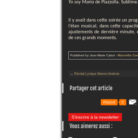
Yo soy Maria
de Piazzolla. Sublime
Il y avait dans cette soirée un pro
l’élan musical, dans cette capacit
ajustements de dernière minute, 
de ces grands moments.
Published by Jean-Marie Cabot
-
Marseille Co
← Récital Lyrique Manon Andreis
Partager cet article
Repost
0
S'inscrire à la newsletter
Vous aimerez aussi :