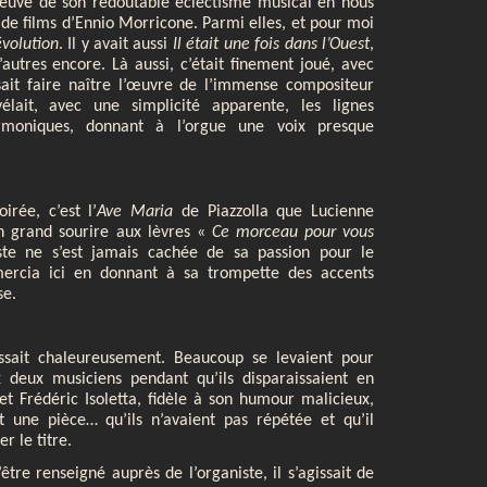
 preuve de son redoutable éclectisme musical en nous
e films d’Ennio Morricone. Parmi elles, et pour moi
évolution
. Il y avait aussi
Il était une fois dans l’Ouest
,
d’autres encore. Là aussi, c’était finement joué, avec
sait faire naître l’œuvre de l’immense compositeur
vélait, avec une simplicité apparente, les lignes
rmoniques, donnant à l’orgue une voix presque
irée, c’est l’
Ave Maria
de Piazzolla que Lucienne
un grand sourire aux lèvres «
Ce morceau pour vous
ste ne s’est jamais cachée de sa passion pour le
mercia ici en donnant à sa trompette des accents
se.
issait chaleureusement. Beaucoup se levaient pour
deux musiciens pendant qu’ils disparaissaient en
 et Frédéric Isoletta, fidèle à son humour malicieux,
nt une pièce… qu’ils n’avaient pas répétée et qu’il
r le titre.
être renseigné auprès de l’organiste, il s’agissait de