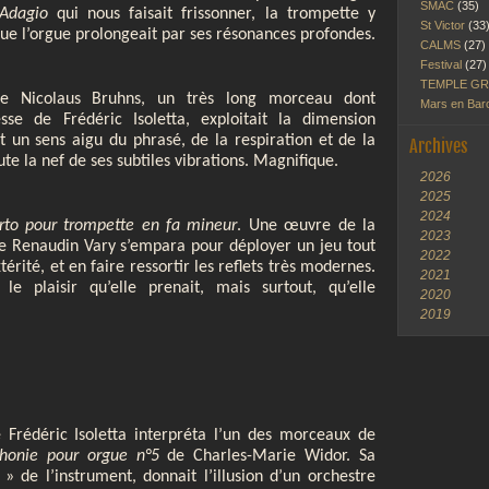
SMAC
(35)
Adagio
qui nous faisait frissonner, la trompette y
St Victor
(33
ue l’orgue prolongeait par ses résonances profondes.
CALMS
(27)
Festival
(27)
TEMPLE G
 Nicolaus Bruhns, un très long morceau dont
Mars en Ba
tesse de Frédéric Isoletta, exploitait la dimension
t un sens aigu du phrasé, de la respiration et de la
Archives
ute la nef de ses subtiles vibrations. Magnifique.
2026
2025
2024
rto pour trompette en fa mineur
. Une œuvre de la
2023
e Renaudin Vary s’empara pour déployer un jeu tout
2022
érité, et en faire ressortir les reflets très modernes.
2021
le plaisir qu’elle prenait, mais surtout, qu’elle
2020
2019
 Frédéric Isoletta interpréta l’un des morceaux de
honie pour orgue n°5
de Charles-Marie Widor. Sa
 » de l’instrument, donnait l’illusion d’un orchestre