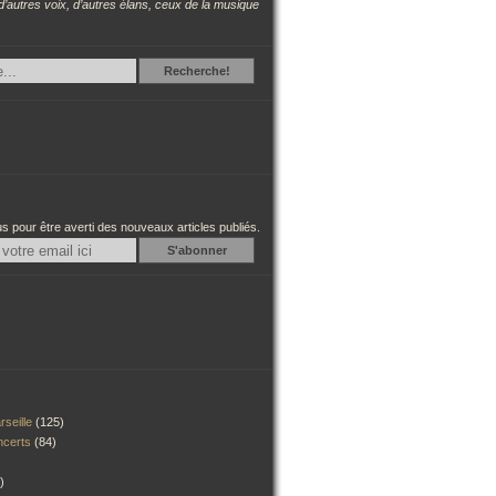
d’autres voix, d’autres élans, ceux de la musique
Recherche
Recherche!
 pour être averti des nouveaux articles publiés.
Email
rseille
(125)
ncerts
(84)
)