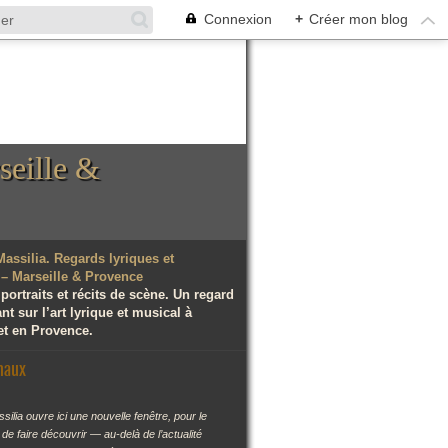
Connexion
+
Créer mon blog
seille &
 portraits et récits de scène. Un regard
t sur l’art lyrique et musical à
et en Provence.
naux
silia ouvre ici une nouvelle fenêtre, pour le
r de faire découvrir — au-delà de l’actualité