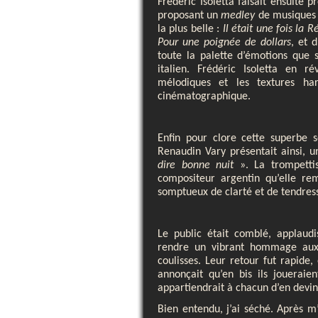
Frédéric Isoletta faisait ensuite
proposant un
medley
de musiques d
la plus belle :
Il était une fois la R
Pour une poignée de dollars
, et 
toute la palette d’émotions que 
italien. Frédéric Isoletta en ré
mélodiques et les textures ha
cinématographique.
Enfin pour clore cette superbe so
Renaudin Vary présentait ainsi, 
dire bonne nuit
». La trompetti
compositeur argentin qu’elle re
somptueux de clarté et de tendres
Le public était comblé, applaud
rendre un vibrant hommage aux 
coulisses. Leur retour fut rapide,
annonçait qu’en bis ils joueraie
appartiendrait à chacun d’en devine
Bien entendu, j’ai séché. Après m’