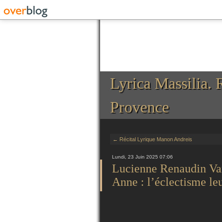
Lyrica Massilia. 
Provence
← Récital Lyrique Manon Andreis
Lundi, 23 Juin 2025 07:06
Lucienne Renaudin Vary
Anne : l’éclectisme leu