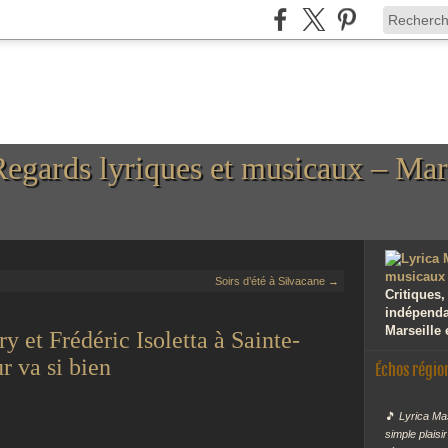
Regards lyriques et musicaux – Mar
Soirs d’été à Silvacane →
Critiques,
indépendan
Marseille 
 et Frédéric Isoletta à Sainte-
r va si bien
Échos régio
🎵
Lyrica Mas
simple plaisi