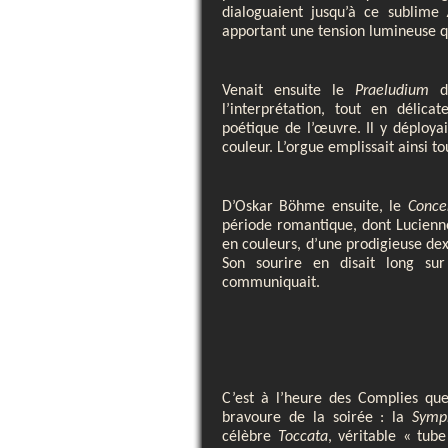
dialoguaient jusqu’à ce sublime
apportant une tension lumineuse q
Venait ensuite le
Praeludium
de
l’interprétation, tout en délica
poétique de l’œuvre. Il y déployai
couleur. L’orgue emplissait ainsi to
D’Oskar Böhme ensuite, le
Conce
période romantique, dont Lucienn
en couleurs, d’une prodigieuse dext
Son sourire en disait long sur 
communiquait.
C’est à l’heure des Complies que
bravoure de la soirée : la
Symp
célèbre
Toccata
, véritable « tube