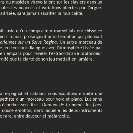
ns du musicien virevoltaient sur les claviers dans un
toutes les nuances et variations offertes par l’orgue.
trisée, sans jamais sacrifier la musicalité.
tait juste qu’un compositeur marseillais enrichisse ce
ri Tomasi prolongeait ainsi l’émotion qui jalonnait
goriennes sur un Salve Regina
. Un autre morceau de
e, en constant dialogue avec l’atmosphère tissée par
’en empara pour révéler l’extraordinaire profondeur
ité que la clarté de son jeu mettait en lumière.
 espagnol et catalan, nous écoutions ensuite une
mpettiste d’un morceau pour voix et piano. Lucienne
 écorcher son titre :
Damunt de tu només les flors
.
e douce émotion, dans laquelle les deux instruments
e rare, entre douceur et mélancolie.