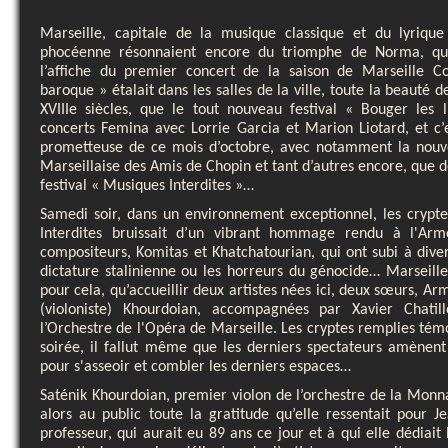
Marseille, capitale de la musique classique et du lyriqu
phocéenne résonnaient encore du triomphe de Norma, qu
l’affiche du premier concert de la saison de Marseille 
baroque » étalait dans les salles de la ville, toute la beauté 
XVIIIe siècles, que le tout nouveau festival « Bouger les 
concerts Femina avec Lorrie Garcia et Marion Liotard, et c’e
prometteuse de ce mois d’octobre, avec notamment la nouve
Marseillaise des Amis de Chopin et tant d’autres encore, que d
festival « Musiques Interdites »…
Samedi soir, dans un environnement exceptionnel, les crypte
Interdites bruissait d’un vibrant hommage rendu à l'Ar
compositeurs, Komitas et Khatchatourian, qui ont subi à diver
dictature stalinienne ou les horreurs du génocide… Marseill
pour cela, qu’accueillir deux artistes nées ici, deux sœurs, Ar
(violoniste) Khourdoian, accompagnées par Xavier Chatill
l’Orchestre de l'Opéra de Marseille. Les cryptes remplies tém
soirée, il fallut même que les derniers spectateurs amènent
pour s'asseoir et combler les derniers espaces…
Saténik Khourdoian, premier violon de l’orchestre de la Monn
alors au public toute la gratitude qu’elle ressentait pour 
professeur, qui aurait eu 89 ans ce jour et à qui elle dédiait