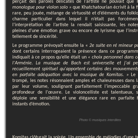
perçait des paroles délicates de l’artiste ne pouvait que r
monologue pour violon solo »
que Khatchatourian écrivit à la f
rare, peu jouée, mélange de virtuosité et d’éléments du folkl
charme particulier dans lequel il n’était pas forcém
l’interprétation de l’artiste la rendait saisissante, les not
pleines d’une émotion grave ou encore de lyrisme que l’instr
tellement de sincérité.
Le programme prévoyait ensuite la «
2e suite en ré mineur p
dont certains interrogeaient la présence dans ce programm
indiquait à ce propos qu’elle était un
« choix personnel dans 
l'Arménie. La musique de Bach est universelle et j'ai pe
recueillement spirituel qu'apportent certains des mouvements
en parfaite adéquation avec la musique de Komitas. »
Le 
trompé, les notes résonnaient amples et chaleureuses dans l
par leur volume, soulignant parfaitement l’impeccable gra
profondeur de l'œuvre. Le violoncelliste est talentueux, 
déploie une sensibilité et une élégance rare en parfaite
instants d’émotion.
Photo © musiques interdites
Komitas clôturait la soirée. Un ensemble de mélodies d’une t