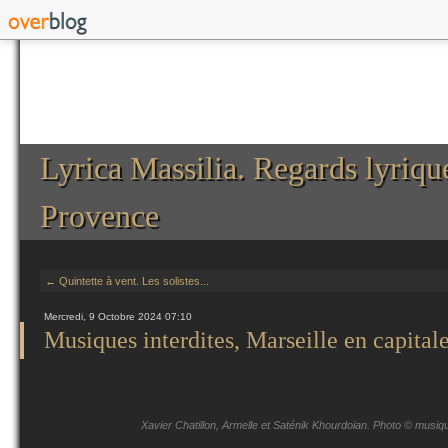
Lyrica Massilia. Regards lyriqu
Provence
← Quintette à vent. Les solistes...
Mercredi, 9 Octobre 2024 07:10
Musiques interdites, Marseille en capita
Xavier Chatillon, Armelle et Saténik Khourdoian. Photo © musiqu